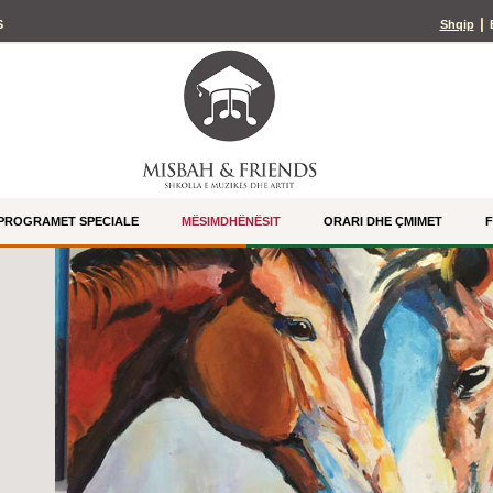
S
Shqip
PROGRAMET SPECIALE
MËSIMDHËNËSIT
ORARI DHE ÇMIMET
F