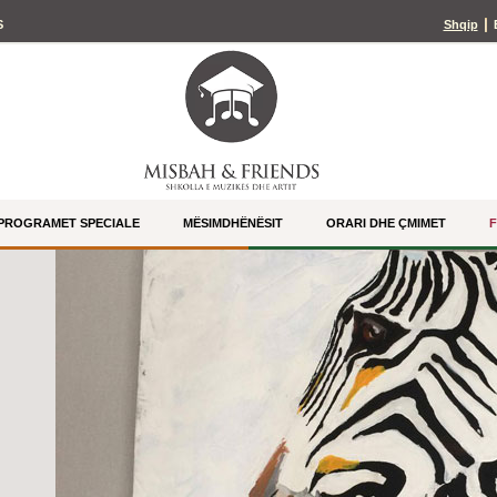
S
Shqip
PROGRAMET SPECIALE
MËSIMDHËNËSIT
ORARI DHE ÇMIMET
F