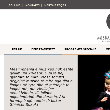
BALLINA
KONTAKTI
HARTA E FAQES
PËR NE
DEPARTAMENTET
PROGRAMET SPECIALE
MË
Mësimdhënia e muzikes nuk është
qëllimi im kryesor. Dua të bëj
qytetarë të mirë. Nëse fëmijët
dëgjojnë muzikë të mirë nga dita e
lindjes së tyre dhe të mësojnë të
luajnë atë, ata zhvillojne
sensitivitetin, disiplinen
ndjeshmërinë dhe durimin. Ata
formojnë një zemër të bukur
Shinichi Suzuki