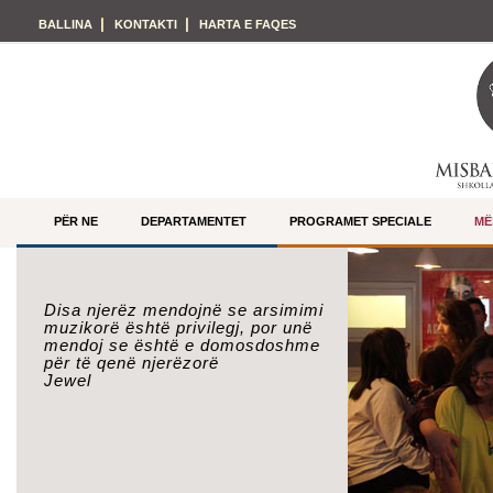
BALLINA
KONTAKTI
HARTA E FAQES
PËR NE
DEPARTAMENTET
PROGRAMET SPECIALE
MË
Disa njerëz mendojnë se arsimimi
muzikorë është privilegj, por unë
mendoj se është e domosdoshme
për të qenë njerëzorë
Jewel