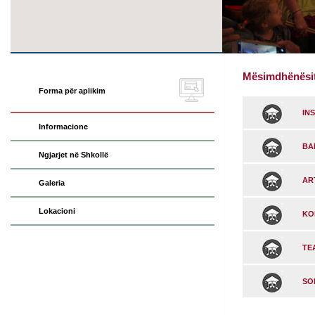
Mësimdhënësi
Forma për aplikim
IN
Informacione
BA
Ngjarjet në Shkollë
AR
Galeria
Lokacioni
KO
TE
SO