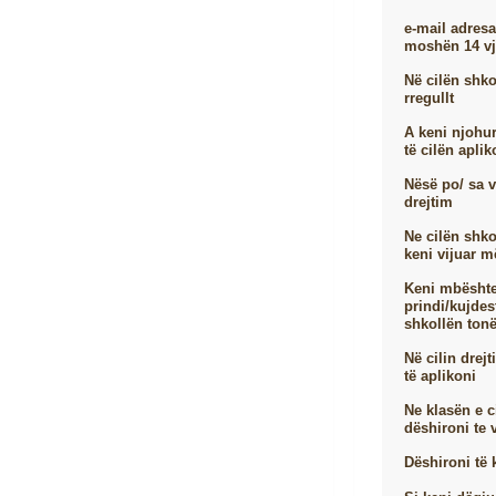
e-mail adresa
moshën 14 vj
Në cilën shko
rregullt
A keni njohur
të cilën aplik
Nësë po/ sa v
drejtim
Ne cilën shk
keni vijuar 
Keni mbështe
prindi/kujdes
shkollën ton
Në cilin drej
të aplikoni
Ne klasën e 
dëshironi te 
Dëshironi të 