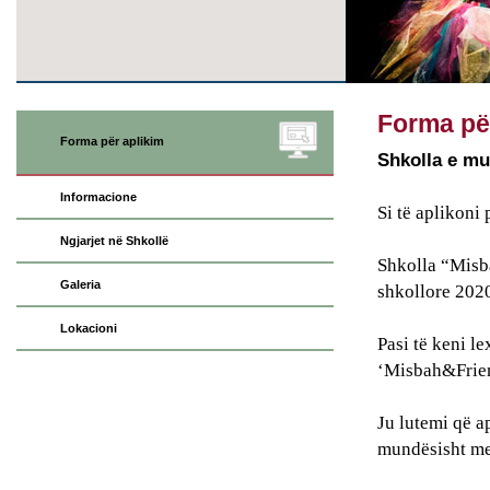
Forma pë
Forma për aplikim
Shkolla e mu
Informacione
Si të aplikoni
Ngjarjet në Shkollë
Shkolla “Misba
Galeria
shkollore 202
Lokacioni
Pasi të keni l
‘Misbah&Frien
Ju lutemi që ap
mundësisht me