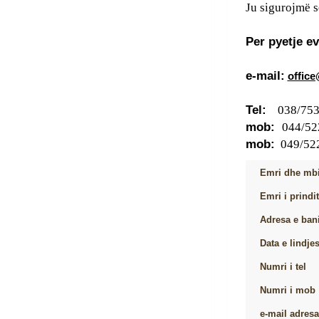
Ju sigurojmë s
Per pyetje e
e-mail:
offic
Tel:
038/753
mob:
044/52
mob:
049/52
Emri dhe mb
Emri i prindi
Adresa e ban
Data e lindje
Numri i tel
Numri i mob
e-mail adresa