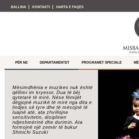
BALLINA
KONTAKTI
HARTA E FAQES
PËR NE
DEPARTAMENTET
PROGRAMET SPECIALE
MË
Mësimdhënia e muzikes nuk është
qëllimi im kryesor. Dua të bëj
qytetarë të mirë. Nëse fëmijët
dëgjojnë muzikë të mirë nga dita e
lindjes së tyre dhe të mësojnë të
luajnë atë, ata zhvillojne
sensitivitetin, disiplinen
ndjeshmërinë dhe durimin. Ata
formojnë një zemër të bukur
Shinichi Suzuki